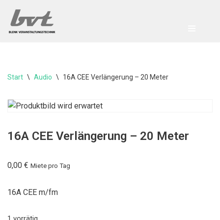
Zum
Inhalt
springen
Start
\
Audio
\
16A CEE Verlängerung – 20 Meter
16A CEE Verlängerung – 20 Meter
0,00
€
Miete pro Tag
16A CEE m/fm
1 vorrätig