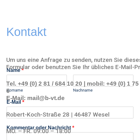
Kontakt
Um uns eine Anfrage zu senden, nutzen Sie diese
Formular oder benutzen Sie Ihr übliches E-Mail-
*
Name
Tel. +49 (0) 2 81 / 684 10 20 | mobil: +49 (0) 1 75
6
Vorname
Nachname
E-Mail: mail@b-vt.de
*
E-Mail
Robert-Koch-Straße 28 | 46487 Wesel
*
Kommentar oder Nachricht
MO. – FR. 09:00 – 18:00