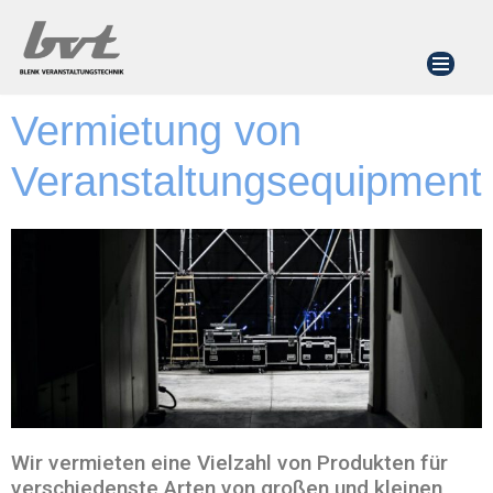
Zum
Inhalt
springen
Vermietung von
Veranstaltungsequipment
Wir vermieten eine Vielzahl von Produkten für
verschiedenste Arten von großen und kleinen