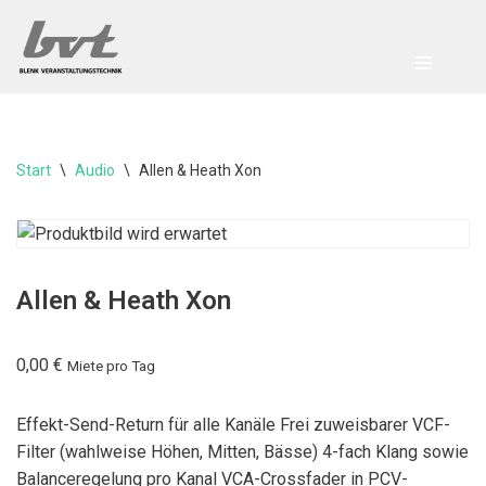
Zum
Inhalt
springen
Start
\
Audio
\
Allen & Heath Xon
Allen & Heath Xon
0,00
€
Miete pro Tag
Effekt-Send-Return für alle Kanäle Frei zuweisbarer VCF-
Filter (wahlweise Höhen, Mitten, Bässe) 4-fach Klang sowie
Balanceregelung pro Kanal VCA-Crossfader in PCV-