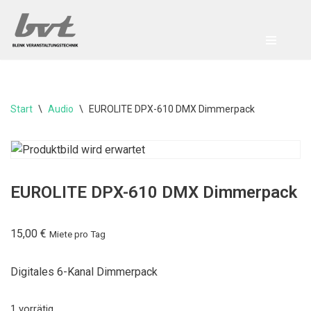
Zum
Inhalt
springen
Start
\
Audio
\
EUROLITE DPX-610 DMX Dimmerpack
EUROLITE DPX-610 DMX Dimmerpack
15,00
€
Miete pro Tag
Digitales 6-Kanal Dimmerpack
1 vorrätig