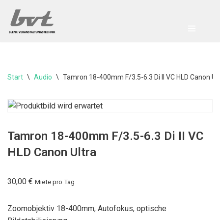
Zum
Inhalt
springen
Start
\
Audio
\
Tamron 18-400mm F/3.5-6.3 Di II VC HLD Canon Ult
Tamron 18-400mm F/3.5-6.3 Di II VC
HLD Canon Ultra
30,00
€
Miete pro Tag
Zoomobjektiv 18-400mm, Autofokus, optische