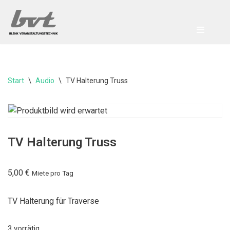
Zum
Inhalt
springen
Start
\
Audio
\
TV Halterung Truss
TV Halterung Truss
5,00
€
Miete pro Tag
TV Halterung für Traverse
3 vorrätig