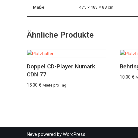
Maße
475 × 483 × 88 cm
Ähnliche Produkte
Doppel CD-Player Numark
Behrin
CDN 77
10,00
€
M
15,00
€
Miete pro Tag
Neve
powered by
WordPress